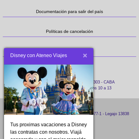
Documentación para salir del país
Políticas de cancelación
Cancelar reserva
×
Disney con Ateneo Viajes
Av. Corrientes 848, Piso 3 Oficina 303 - CABA
Lun a Vier 9:30 a 18:30 - Sábados 10 a 13
Legales: Viajes Globales SRL - CUIT: 30-71868977-1 - Legajo 13838
Tus proximas vacaciones a Disney
las contratas con nosotros. Viajá