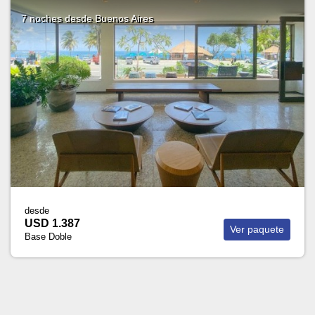
7 noches
desde Buenos Aires
desde
USD 2.293
Ver paquete
Base Doble