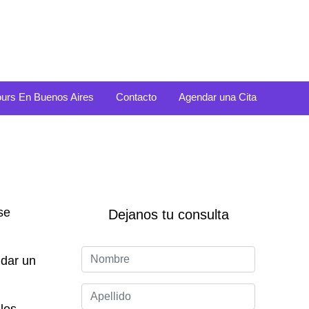
ours En Buenos Aires
Contacto
Agendar una Cita
se
Dejanos tu consulta
ndar un