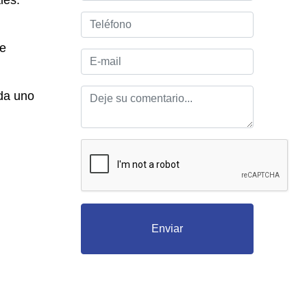
les.
de
da uno
Enviar