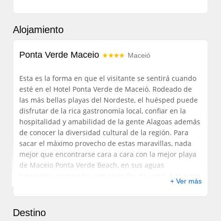
Alojamiento
Ponta Verde Maceio
Maceió
Esta es la forma en que el visitante se sentirá cuando
esté en el Hotel Ponta Verde de Maceió.
Rodeado de
las más bellas playas del Nordeste, el huésped puede
disfrutar de la rica gastronomía local, confiar en la
hospitalidad y amabilidad de la gente Alagoas además
de conocer la diversidad cultural de la región.
Para
sacar el máximo provecho de estas maravillas, nada
mejor que encontrarse cara a cara con la mejor playa
de Maceio Ponta Verde Beach, en sus aguas
tranquilas, protegidas por arrecifes de coral.
A lo largo
+ Ver más
de la costa de esta maravilla es el Hotel Ponta Verde
Maceió, estándar de cuatro estrellas, que trae en sus
instalaciones de la marca de buen gusto, modernidad,
Destino
confort y hospitalidad.