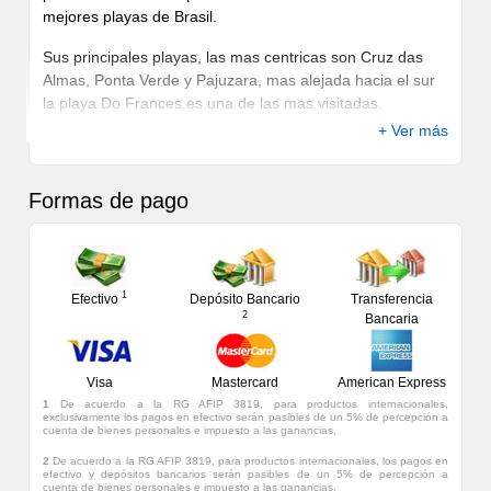
mejores playas de Brasil.
Sus principales playas, las mas centricas son Cruz das
Almas, Ponta Verde y Pajuzara, mas alejada hacia el sur
la playa Do Frances es una de las mas visitadas.
+ Ver más
Una gran avenida sobre el mar, permite la prensencia de
muchos hoteles con vista al mar calmo y turquesa.
Formas de pago
1
Efectivo
Depósito Bancario
Transferencia
2
Bancaria
Visa
Mastercard
American Express
1
De acuerdo a la RG AFIP 3819, para productos internacionales,
exclusivamente los pagos en efectivo serán pasibles de un 5% de percepción a
cuenta de bienes personales e impuesto a las ganancias.
2
De acuerdo a la RG AFIP 3819, para productos internacionales, los pagos en
efectivo y depósitos bancarios serán pasibles de un 5% de percepción a
cuenta de bienes personales e impuesto a las ganancias.