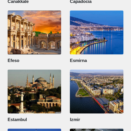
Canakkale
Capadocia
Efeso
Esmirna
Estambul
Izmir