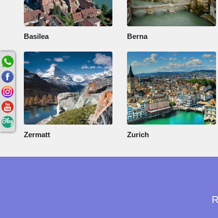
Basilea
Berna
Zermatt
Zurich
R