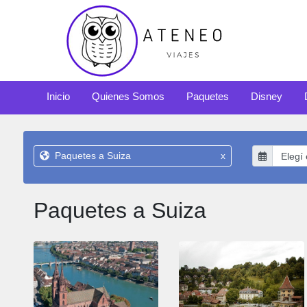
Inicio
Quienes Somos
Paquetes
Disney
Paquetes a Suiza
x
Paquetes a Suiza