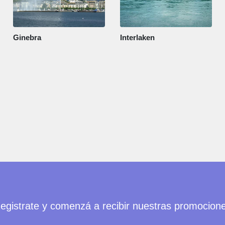
Ginebra
Interlaken
egistrate y comenzá a recibir nuestras promocion