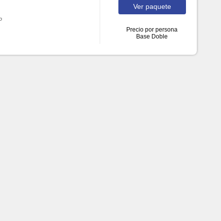
Ver
paquete
o
Precio por persona
Base Doble