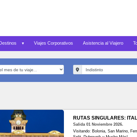
Destinos
Viajes Corporativos
Asistencia al Viajero
T
RUTAS SINGULARES: ITAL
Salida 01 Noviembre 2026.
Visitando: Bolonia, San Marino, Ferr
Split, Dubrovnik y Mucho Más!